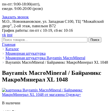
пн-пт: 9:00-18:00(опт),
ежедн. 9:00-20:00 (розн)
Заказать звонок
М.О., Новоивановское, ул. Западная С100, ТЦ “Можайский
двор”, 2-ой этаж, павильон В72
График работы: пн-пт с 10-19, сб-вс 10-16
vk
inst
Поиск
Главная
Каталог
Мраморная штукатурка
Мраморная штукатурка Bayramix MacroMineral
Bayramix MacroMineral / Байрамикс МакроМинерал XL 1048
Bayramix MacroMineral / Байрамикс
МакроМинерал XL 1048
В наличии