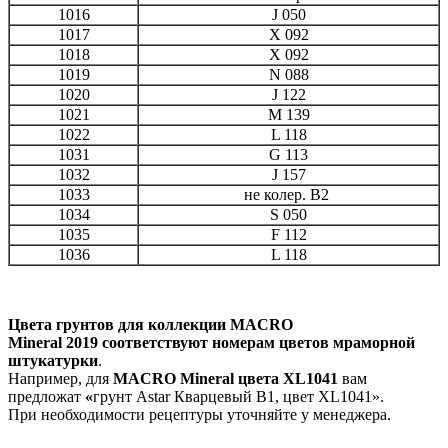
1016
J 050
1017
X 092
1018
X 092
1019
N 088
1020
J 122
1021
M 139
1022
L 118
1031
G 113
1032
J 157
1033
не колер. B2
1034
S 050
1035
F 112
1036
L 118
Цвета грунтов для коллекции M
ACRO
Mineral 2019 соответствуют номерам цветов мраморной
штукатурки
.
Например, для
M
ACRO Mineral цвета
XL1041
вам
предложат
«
грунт Аstar Кварцевый В1, цвет XL1041».
При необходимости рецептуры уточняйте у менеджера.