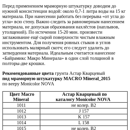
Перед применением мраморную штукатурку доводим до
нужной консистенции водой: около 0,7-1 литра воды на 15 кг
материала. При нанесении работать без перерыва «от угла до
угла» всю стену. Важно следить за равномерным нанесением
материала, не допуская образования нахлёстов (наплывов,
утолщений). По истечении 15-20 мин. произвести
заглаживание ещё сырой поверхности чистым влажным
инструментом. Для получения ровных стыков и углов
использовать малярный скотч; его следует удалить до
затвердения материала. Идеальным считается нанесение
«Байрамикс Макро Минерала» в один слой толщиной в
полторы-две крошки.
Рекомендованные цвета
грунта Астар Кварцевый
под мраморную штукатурку MACRO Mineral_2015
по вееру Monicolor NOVA
Цвет Macro
Астар Кварцевый по
Mineral
каталогу Monicolor NOVA
1011
не колер. В2
1012
J 157
1013
K 157
1014
L 158
1015
не колер. В2