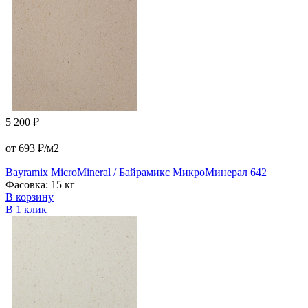
5 200 ₽
от 693 ₽/м2
Bayramix MicroMineral / Байрамикс МикроМинерал 642
Фасовка: 15 кг
В корзину
В 1 клик