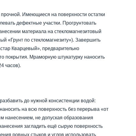
и прочной. Имеющиеся на поверхности остатки
левать дефектные участки. Прогрунтовать
анесении материала на стекломагнезитовый
ый «Грунт по стекломагнезиту»). Завершить
Астар Кварцевый», предварительно
го покрытия. Мраморную штукатурку наносить
4 часов).
разбавить до нужной консистенции водой:
 наносить на всю поверхность без перерыва «от
ым нанесением, не допуская образования
 нанесения загладить ещё сырую поверхность
чения ровных стыков и углов использовать