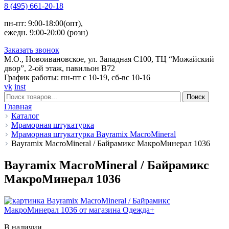
8 (495) 661-20-18
пн-пт: 9:00-18:00(опт),
ежедн. 9:00-20:00 (розн)
Заказать звонок
М.О., Новоивановское, ул. Западная С100, ТЦ “Можайский
двор”, 2-ой этаж, павильон В72
График работы: пн-пт с 10-19, сб-вс 10-16
vk
inst
Поиск
Главная
Каталог
Мраморная штукатурка
Мраморная штукатурка Bayramix MacroMineral
Bayramix MacroMineral / Байрамикс МакроМинерал 1036
Bayramix MacroMineral / Байрамикс
МакроМинерал 1036
В наличии