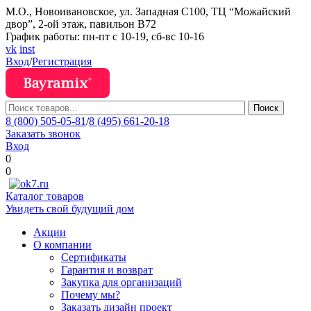
М.О., Новоивановское, ул. Западная С100, ТЦ “Можайский
двор”, 2-ой этаж, павильон В72
График работы: пн-пт с 10-19, сб-вс 10-16
vk
inst
Вход
/
Регистрация
Поиск
8 (800) 505-05-81
/
8 (495) 661-20-18
Заказать звонок
Вход
0
0
Каталог товаров
Увидеть свой будущий дом
Акции
О компании
Сертификаты
Гарантия и возврат
Закупка для организаций
Почему мы?
Заказать дизайн проект