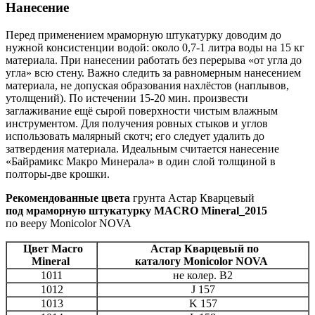
Нанесение
Перед применением мраморную штукатурку доводим до
нужной консистенции водой: около 0,7-1 литра воды на 15 кг
материала. При нанесении работать без перерыва «от угла до
угла» всю стену. Важно следить за равномерным нанесением
материала, не допуская образования нахлёстов (наплывов,
утолщений). По истечении 15-20 мин. произвести
заглаживание ещё сырой поверхности чистым влажным
инструментом. Для получения ровных стыков и углов
использовать малярный скотч; его следует удалить до
затвердения материала. Идеальным считается нанесение
«Байрамикс Макро Минерала» в один слой толщиной в
полторы-две крошки.
Рекомендованные цвета
грунта Астар Кварцевый
под мраморную штукатурку MACRO Mineral_2015
по вееру Monicolor NOVA
Цвет Macro
Астар Кварцевый по
Mineral
каталогу Monicolor NOVA
1011
не колер. В2
1012
J 157
1013
K 157