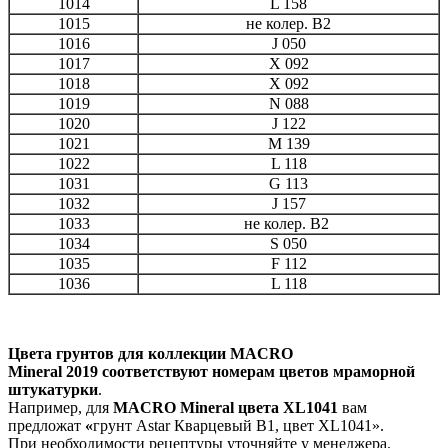
1014
L 158
1015
не колер. В2
1016
J 050
1017
X 092
1018
X 092
1019
N 088
1020
J 122
1021
M 139
1022
L 118
1031
G 113
1032
J 157
1033
не колер. B2
1034
S 050
1035
F 112
1036
L 118
Цвета грунтов для коллекции M
ACRO
Mineral 2019 соответствуют номерам цветов мраморной
штукатурки
.
Например, для
M
ACRO Mineral цвета
XL1041
вам
предложат
«
грунт Аstar Кварцевый В1, цвет XL1041».
При необходимости рецептуры уточняйте у менеджера.